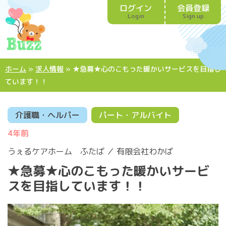
ログイン
会員登録
Login
Sign up
ホーム
»
求人情報
»
★急募★心のこもった暖かいサービスを目指し
ています！！
介護職・ヘルパー
パート・アルバイト
4年前
うぇるケアホーム ふたば ／ 有限会社わかば
★急募★心のこもった暖かいサービ
スを目指しています！！