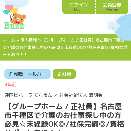
ログイン
会員登録
Login
Sign up
ホーム
»
求人情報
»
【グループホーム / 正社員】名古屋市千種区
で介護のお仕事探し中の方必見☆未経験OK◎/社保完備◎/資格サポ
ートあり！！
介護職・ヘルパー
正社員
4年前
建国ビハーラ てんまん ／ 社会福祉法人 清明会
【グループホーム / 正社員】名古屋
市千種区で介護のお仕事探し中の方
必見☆未経験OK◎/社保完備◎/資格