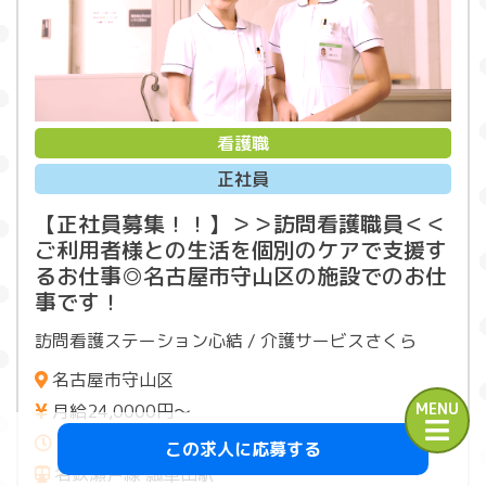
看護職
正社員
【正社員募集！！】＞＞訪問看護職員＜＜
ご利用者様との生活を個別のケアで支援す
るお仕事◎名古屋市守山区の施設でのお仕
事です！
訪問看護ステーション心結 / 介護サービスさくら
名古屋市守山区
MENU
月給24,0000円〜
17：00〜翌10：00
この求人に応募する
名鉄瀬戸線 瓢箪山駅